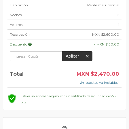
Habitación
1 Petite matrimonial
Noches
2
Adultos
1
Reservación
MXN $2,600.00
Descuento
-
MXN $130.00
Aplicar
Total
MXN $2,470.00
¡Impuestos ya incluidos!
Este es un sitio web seguro, con un certificado de seguridad de 256
bits.