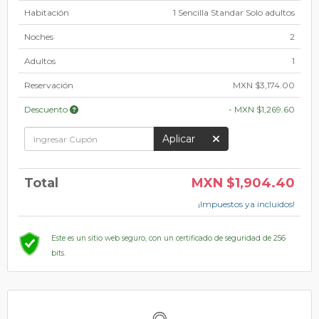
Habitación
1 Sencilla Standar Solo adultos
Noches
2
Adultos
1
Reservación
MXN $3,174.00
Descuento
-
MXN $1,269.60
Aplicar
Total
MXN $1,904.40
¡Impuestos ya incluidos!
Este es un sitio web seguro, con un certificado de seguridad de 256
bits.